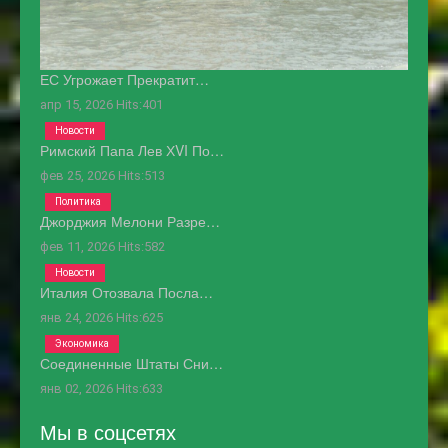
ЕС Угрожает Прекратит…
апр 15, 2026
Hits:
401
Новости
Римский Папа Лев ХVI По…
фев 25, 2026
Hits:
513
Политика
Джорджия Мелони Разре…
фев 11, 2026
Hits:
582
Новости
Италия Отозвала Посла…
янв 24, 2026
Hits:
625
Экономика
Соединенные Штаты Сни…
янв 02, 2026
Hits:
633
Мы в соцсетях