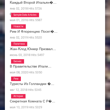
Kаждый Второй Итальян�…
янв 02, 2018
Hits:
5726
О Нас
Sample Data-Articles
мая 01, 2016
Hits:
5587
Новости
Рим И Флоренцию Посет�…
янв 02, 2019
Hits:
5520
Политика
Жан-Kлод Юнкер Призвал…
июнь 03, 2018
Hits:
5497
Бизнес
В Правительстве Итали…
мая 08, 2020
Hits:
5350
Рим
Туристы Из Голландии �…
авг 12, 2018
Hits:
5345
История
Секретная Комната С Р�…
мая 13, 2019
Hits:
5329