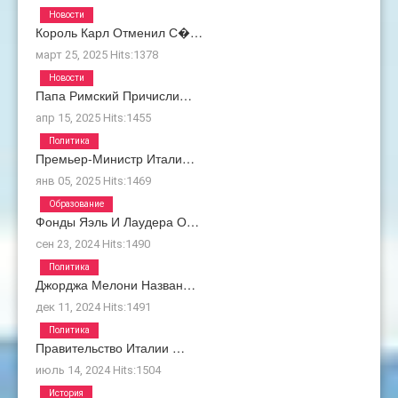
Новости
Король Карл Отменил С�…
март 25, 2025
Hits:
1378
Новости
Папа Римский Причисли…
апр 15, 2025
Hits:
1455
Политика
Премьер-Министр Итали…
янв 05, 2025
Hits:
1469
Образование
Фонды Яэль И Лаудера О…
сен 23, 2024
Hits:
1490
Политика
Джорджа Мелони Назван…
дек 11, 2024
Hits:
1491
Политика
Правительство Италии …
июль 14, 2024
Hits:
1504
История