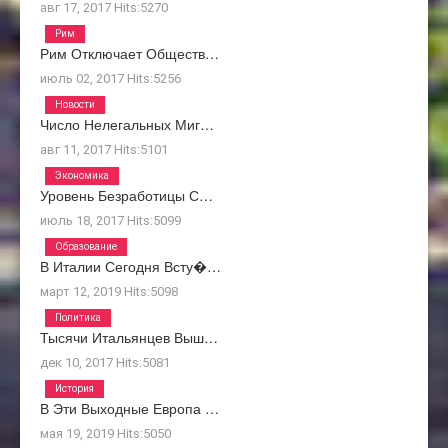
авг 17, 2017
Hits:
5270
Рим
Рим Отключает Обществ…
июль 02, 2017
Hits:
5256
Новости
Число Нелегальных Миг…
авг 11, 2017
Hits:
5101
Экономика
Уровень Безработицы С…
июль 18, 2017
Hits:
5099
Образование
В Италии Сегодня Всту�…
март 12, 2019
Hits:
5098
Политика
Тысячи Итальянцев Выш…
дек 10, 2017
Hits:
5081
История
В Эти Выходные Европа …
мая 19, 2019
Hits:
5050