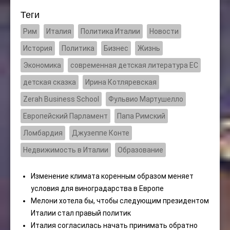
Теги
Рим
Италия
Политика Италии
Новости
История
Политика
Бизнес
Жизнь
Экономика
современная детская литература ЕС
детская сказка
Ирина Котляревская
Zerah Business School
Фульвио Мартушелло
Европейский Парламент
Папа Римский
Ломбардия
Джузеппе Конте
Недвижимость в Италии
Образование
Изменение климата коренным образом меняет
условия для виноградарства в Европе
Мелони хотела бы, чтобы следующим президентом
Италии стал правый политик
Италия согласилась начать принимать обратно