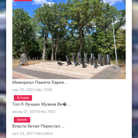
Мемориал Памяти Еврее…
сен 20, 2023
Hits:
7355
История
Топ-5 Лучших Музеев Ве�…
июль 01, 2019
Hits:
7051
Бизнес
Власти Китая Перестал…
окт 23, 2017
Hits:
6834