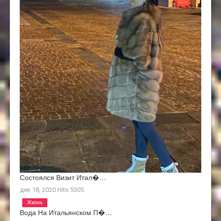
Состоялся Визит Итал�…
дек 18, 2020
Hits:
5305
Жизнь
Вода На Итальянском П�…