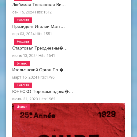
Любимая Тосканская Ви…
сен 15, 2024
Hits:
1512
Новости
Президент Италии Матт…
апр 03, 2024
Hits:
1551
Новости
Стартовал Трехдневны�…
июнь 13, 2024
Hits:
1641
Бизнес
Итальянский Орган По �…
март 16, 2024
Hits:
1796
Новости
ЮНЕСКО Порекомендова�…
июль 31, 2023
Hits:
1962
Италия