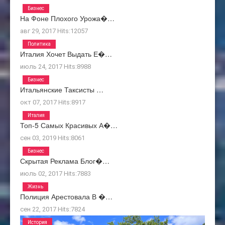
Бизнес
На Фоне Плохого Урожа�…
авг 29, 2017
Hits:
12057
Политика
Италия Хочет Выдать Е�…
июль 24, 2017
Hits:
8988
Бизнес
Итальянские Таксисты …
окт 07, 2017
Hits:
8917
Италия
Топ-5 Самых Красивых А�…
сен 03, 2019
Hits:
8061
Бизнес
Скрытая Реклама Блог�…
июль 02, 2017
Hits:
7883
Жизнь
Полиция Арестовала В �…
сен 22, 2017
Hits:
7824
История