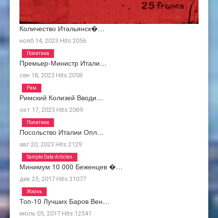
Количество Итальянск�…
нояб 14, 2023
Hits:
2056
Политика
Премьер-Министр Итали…
сен 18, 2023
Hits:
2058
Рим
Римский Колизей Вводи…
окт 17, 2023
Hits:
2069
Политика
Посольство Италии Опл…
авг 20, 2023
Hits:
2129
Sample Data-Articles
Минимум 10 000 Беженцев �…
дек 25, 2017
Hits:
31077
Жизнь
Топ-10 Лучших Баров Вен…
июль 05, 2017
Hits:
12541