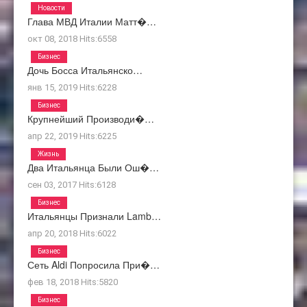
Новости
Глава МВД Италии Матт�…
окт 08, 2018
Hits:
6558
Бизнес
Дочь Босса Итальянско…
янв 15, 2019
Hits:
6228
Бизнес
Крупнейший Производи�…
апр 22, 2019
Hits:
6225
Жизнь
Два Итальянца Были Ош�…
сен 03, 2017
Hits:
6128
Бизнес
Итальянцы Признали Lamb…
апр 20, 2018
Hits:
6022
Бизнес
Сеть Aldi Попросила При�…
фев 18, 2018
Hits:
5820
Бизнес