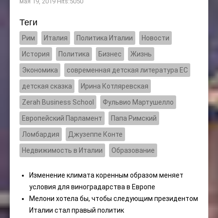
мая 19, 2019
Hits:
5050
Теги
Рим
Италия
Политика Италии
Новости
История
Политика
Бизнес
Жизнь
Экономика
современная детская литература ЕС
детская сказка
Ирина Котляревская
Zerah Business School
Фульвио Мартушелло
Европейский Парламент
Папа Римский
Ломбардия
Джузеппе Конте
Недвижимость в Италии
Образование
Изменение климата коренным образом меняет
условия для виноградарства в Европе
Мелони хотела бы, чтобы следующим президентом
Италии стал правый политик