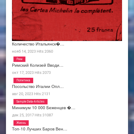
Количество Итальянск�…
нояб 14, 2023
Hits:
2060
Рим
Римский Колизей Вводи…
окт 17, 2023
Hits:
2073
Политика
Посольство Италии Опл…
авг 20, 2023
Hits:
2131
Sample Data-Articles
Минимум 10 000 Беженцев �…
дек 25, 2017
Hits:
31087
Жизнь
Топ-10 Лучших Баров Вен…