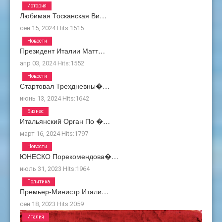
История
Любимая Тосканская Ви…
сен 15, 2024
Hits:
1515
Новости
Президент Италии Матт…
апр 03, 2024
Hits:
1552
Новости
Стартовал Трехдневны�…
июнь 13, 2024
Hits:
1642
Бизнес
Итальянский Орган По �…
март 16, 2024
Hits:
1797
Новости
ЮНЕСКО Порекомендова�…
июль 31, 2023
Hits:
1964
Политика
Премьер-Министр Итали…
сен 18, 2023
Hits:
2059
Италия