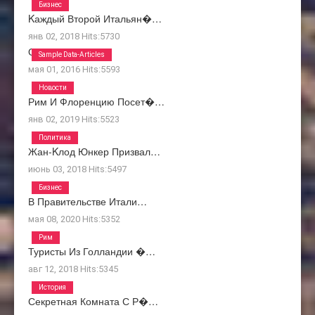
Бизнес
Kаждый Второй Итальян�…
янв 02, 2018
Hits:
5730
О Нас
Sample Data-Articles
мая 01, 2016
Hits:
5593
Новости
Рим И Флоренцию Посет�…
янв 02, 2019
Hits:
5523
Политика
Жан-Kлод Юнкер Призвал…
июнь 03, 2018
Hits:
5497
Бизнес
В Правительстве Итали…
мая 08, 2020
Hits:
5352
Рим
Туристы Из Голландии �…
авг 12, 2018
Hits:
5345
История
Секретная Комната С Р�…