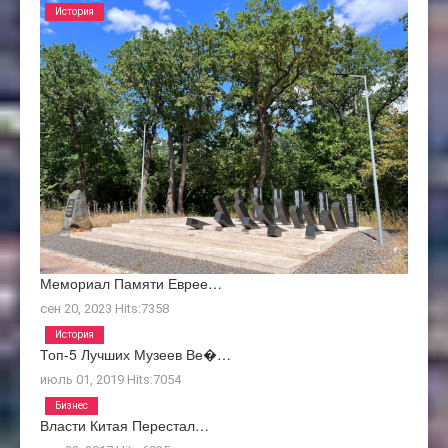
История
Мемориал Памяти Еврее…
сен 20, 2023
Hits:
7358
История
Топ-5 Лучших Музеев Ве�…
июль 01, 2019
Hits:
7054
Бизнес
Власти Китая Перестал…