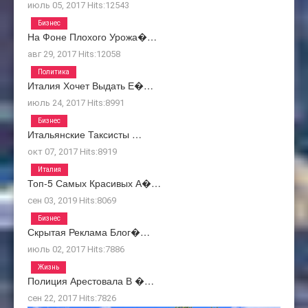
июль 05, 2017
Hits:
12543
Бизнес
На Фоне Плохого Урожа�…
авг 29, 2017
Hits:
12058
Политика
Италия Хочет Выдать Е�…
июль 24, 2017
Hits:
8991
Бизнес
Итальянские Таксисты …
окт 07, 2017
Hits:
8919
Италия
Топ-5 Самых Красивых А�…
сен 03, 2019
Hits:
8069
Бизнес
Скрытая Реклама Блог�…
июль 02, 2017
Hits:
7886
Жизнь
Полиция Арестовала В �…
сен 22, 2017
Hits:
7826