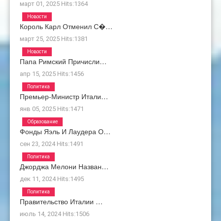
март 01, 2025
Hits:
1364
Новости
Король Карл Отменил С�…
март 25, 2025
Hits:
1381
Новости
Папа Римский Причисли…
апр 15, 2025
Hits:
1456
Политика
Премьер-Министр Итали…
янв 05, 2025
Hits:
1471
Образование
Фонды Яэль И Лаудера О…
сен 23, 2024
Hits:
1491
Политика
Джорджа Мелони Назван…
дек 11, 2024
Hits:
1495
Политика
Правительство Италии …
июль 14, 2024
Hits:
1506