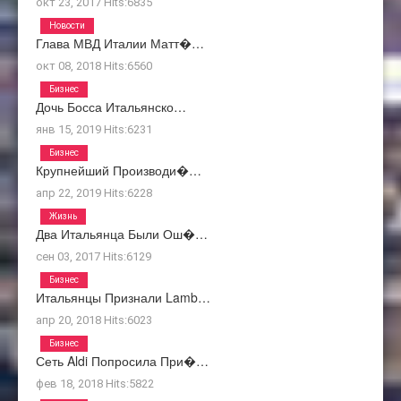
окт 23, 2017
Hits:
6835
Новости
Глава МВД Италии Матт�…
окт 08, 2018
Hits:
6560
Бизнес
Дочь Босса Итальянско…
янв 15, 2019
Hits:
6231
Бизнес
Крупнейший Производи�…
апр 22, 2019
Hits:
6228
Жизнь
Два Итальянца Были Ош�…
сен 03, 2017
Hits:
6129
Бизнес
Итальянцы Признали Lamb…
апр 20, 2018
Hits:
6023
Бизнес
Сеть Aldi Попросила При�…
фев 18, 2018
Hits:
5822