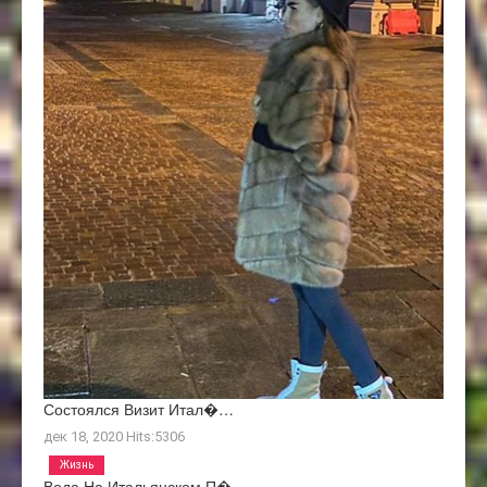
Состоялся Визит Итал�…
дек 18, 2020
Hits:
5306
Жизнь
Вода На Итальянском П�…