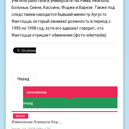
учителя работали в университетах Рима, Неаполя,
Болоньи, Сиене, Кассино, Фодже и Варезе. Также под
следствием находится бывший министр Аугусто
Фантоцци, который занимал должность в период с
1995 по 1998 год, хотя его адвокат говорит, что
Фантоцци отрицает обвинения (фото-wikimedia).
Назад
ПОПУЛЯРНОЕ
ТРЕНД
Бизнес
Изменение Климата Кор…
июль 14, 2026
Hits:
179