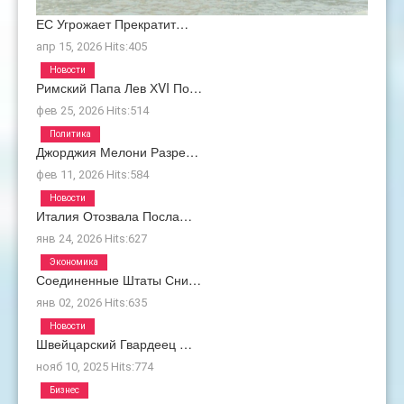
ЕС Угрожает Прекратит…
апр 15, 2026
Hits:
405
Новости
Римский Папа Лев ХVI По…
фев 25, 2026
Hits:
514
Политика
Джорджия Мелони Разре…
фев 11, 2026
Hits:
584
Новости
Италия Отозвала Посла…
янв 24, 2026
Hits:
627
Экономика
Соединенные Штаты Сни…
янв 02, 2026
Hits:
635
Новости
Швейцарский Гвардеец …
нояб 10, 2025
Hits:
774
Бизнес