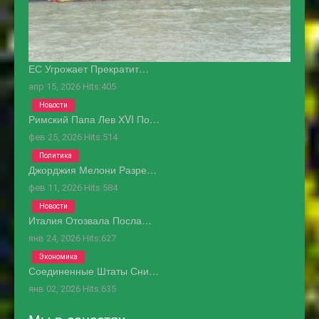
ЕС Угрожает Прекратит…
апр 15, 2026
Hits:
405
Новости
Римский Папа Лев ХVI По…
фев 25, 2026
Hits:
514
Политика
Джорджия Мелони Разре…
фев 11, 2026
Hits:
584
Новости
Италия Отозвала Посла…
янв 24, 2026
Hits:
627
Экономика
Соединенные Штаты Сни…
янв 02, 2026
Hits:
635