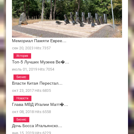
Мемориал Памяти Еврее…
сен 20, 2023
Hits:
7357
История
Топ-5 Лучших Музеев Ве�…
июль 01, 2019
Hits:
7054
Бизнес
Власти Китая Перестал…
окт 23, 2017
Hits:
6835
Новости
Глава МВД Италии Матт�…
окт 08, 2018
Hits:
6558
Бизнес
Дочь Босса Итальянско…
янв 15, 2019
Hits:
6229