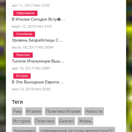
авг 11, 2017
Hits:
5103
Образование
В Италии Сегодня Всту�…
март 12, 2019
Hits:
5101
Экономика
Уровень Безработицы С…
июль 18, 2017
Hits:
5099
Политика
Тысячи Итальянцев Выш…
дек 10, 2017
Hits:
5083
История
В Эти Выходные Европа …
мая 19, 2019
Hits:
5050
Теги
Рим
Италия
Политика Италии
Новости
История
Политика
Бизнес
Жизнь
Экономика
современная детская литература ЕС