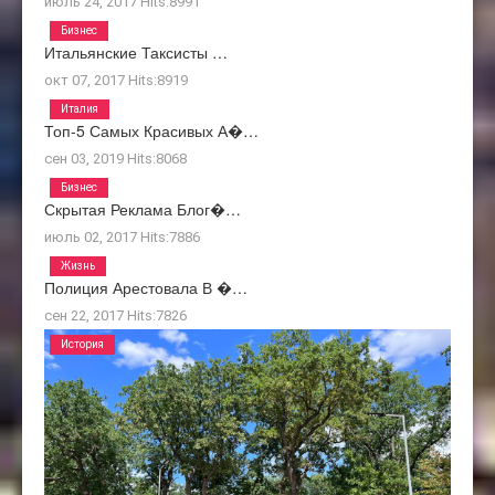
июль 24, 2017
Hits:
8991
Бизнес
Итальянские Таксисты …
окт 07, 2017
Hits:
8919
Италия
Топ-5 Самых Красивых А�…
сен 03, 2019
Hits:
8068
Бизнес
Скрытая Реклама Блог�…
июль 02, 2017
Hits:
7886
Жизнь
Полиция Арестовала В �…
сен 22, 2017
Hits:
7826
История