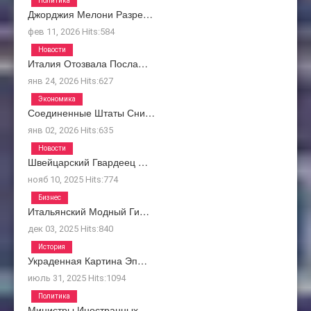
Политика
Джорджия Мелони Разре…
фев 11, 2026
Hits:
584
Новости
Италия Отозвала Посла…
янв 24, 2026
Hits:
627
Экономика
Соединенные Штаты Сни…
янв 02, 2026
Hits:
635
Новости
Швейцарский Гвардеец …
нояб 10, 2025
Hits:
774
Бизнес
Итальянский Модный Ги…
дек 03, 2025
Hits:
840
История
Украденная Картина Эп…
июль 31, 2025
Hits:
1094
Политика
Министры Иностранных …