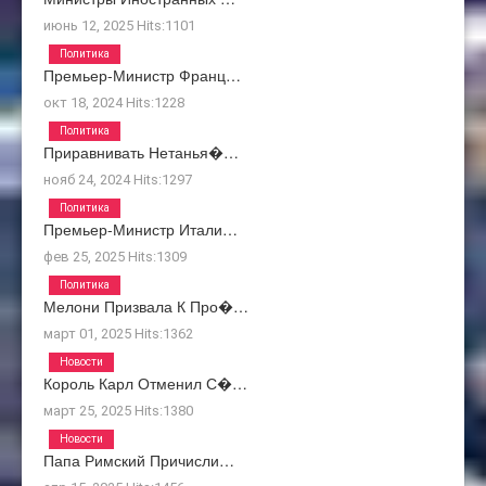
июнь 12, 2025
Hits:
1101
Политика
Премьер-Министр Франц…
окт 18, 2024
Hits:
1228
Политика
Приравнивать Нетанья�…
нояб 24, 2024
Hits:
1297
Политика
Премьер-Министр Итали…
фев 25, 2025
Hits:
1309
Политика
Мелони Призвала К Про�…
март 01, 2025
Hits:
1362
Новости
Король Карл Отменил С�…
март 25, 2025
Hits:
1380
Новости
Папа Римский Причисли…