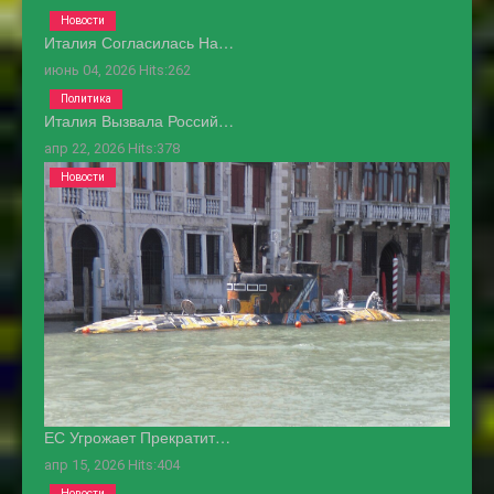
Новости
Италия Согласилась На…
июнь 04, 2026
Hits:
262
Политика
Италия Вызвала Россий…
апр 22, 2026
Hits:
378
Новости
ЕС Угрожает Прекратит…
апр 15, 2026
Hits:
404
Новости