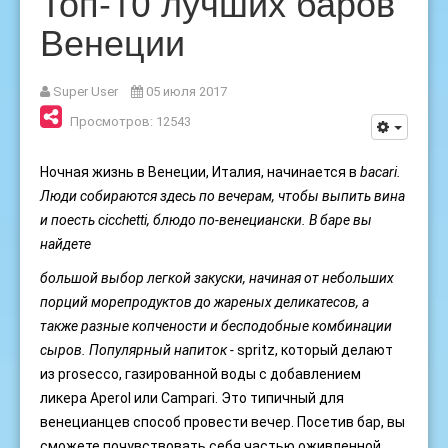
Топ-10 лучших баров
Венеции
Super User
05 июля 2017
Просмотров: 12543
Ночная жизнь в Венеции, Италия, начинается в
bacari
.
Люди собираются здесь по вечерам, чтобы выпить вина
и поесть
cicchetti
,
блюдо по-венециански. В баре вы
найдете
большой выбор легкой закуски, начиная от небольших
порций морепродуктов до жареных деликатесов, а
также разные копчености и бесподобные комбинации
сыров. Популярный напиток -
spritz, который делают
из prosecco, газированной воды с добавлением
ликера Aperol или Campari. Это типичный для
венецианцев способ провести вечер. Посетив бар, вы
сможете почувствовать себя частью оживленной