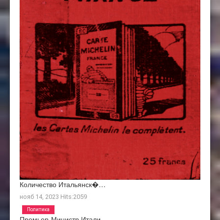
Количество Итальянск�…
нояб 14, 2023
Hits:
2059
Политика
Премьер-Министр Итали…