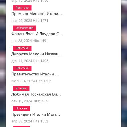
апр 15, 2025
Hits:
1456
Политика
Премьер-Министр Итали…
янв 05, 2025
Hits:
1471
Образование
Фонды Яэль И Лаудера О…
сен 23, 2024
Hits:
1491
Политика
Джорджа Мелони Назван…
дек 11, 2024
Hits:
1495
Политика
Правительство Италии …
июль 14, 2024
Hits:
1506
История
Любимая Тосканская Ви…
сен 15, 2024
Hits:
1515
Новости
Президент Италии Матт…
апр 03, 2024
Hits:
1552