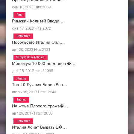
сен 18, 2023
Hits:
2059
Рим
Римский Колизей Вводи…
окт 17, 2023
Hits:
2072
Политика
Посольство Италии Опл…
авг 20, 2023
Hits:
2131
Sample Data-Articles
Минимум 10 000 Беженцев �…
дек 25, 2017
Hits:
31085
Жизнь
Топ-10 Лучших Баров Вен…
июль 05, 2017
Hits:
12543
Бизнес
На Фоне Плохого Урожа�…
авг 29, 2017
Hits:
12058
Политика
Италия Хочет Выдать Е�…