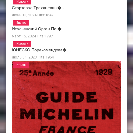
Новости
Стартовал Трехдневны�…
июнь 13, 2024
Hits:
1642
Бизнес
Итальянский Орган По �…
март 16, 2024
Hits:
1797
Новости
ЮНЕСКО Порекомендова�…
июль 31, 2023
Hits:
1964
Италия