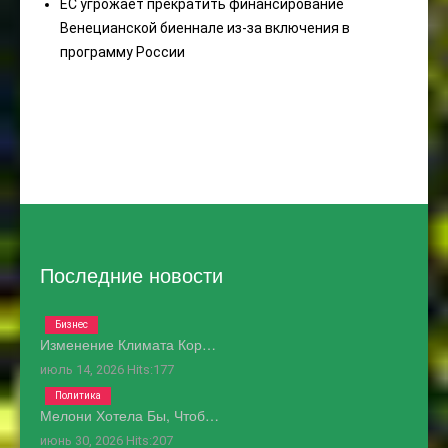
ЕС угрожает прекратить финансирование
Венецианской биеннале из-за включения в
программу России
Последние новости
Бизнес
Изменение Климата Кор…
июль 14, 2026
Hits:
177
Политика
Мелони Хотела Бы, Чтоб…
июнь 30, 2026
Hits:
207