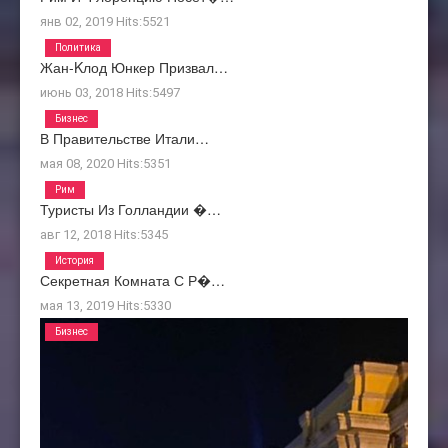
янв 02, 2019
Hits:
5521
Политика
Жан-Kлод Юнкер Призвал…
июнь 03, 2018
Hits:
5497
Бизнес
В Правительстве Итали…
мая 08, 2020
Hits:
5351
Рим
Туристы Из Голландии �…
авг 12, 2018
Hits:
5345
История
Секретная Комната С Р�…
мая 13, 2019
Hits:
5330
Бизнес