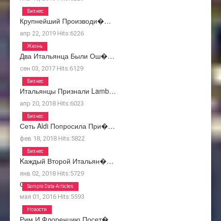
Бизнес
Крупнейший Производи�…
апр 22, 2019
Hits:
6226
Жизнь
Два Итальянца Были Ош�…
сен 03, 2017
Hits:
6129
Бизнес
Итальянцы Признали Lamb…
апр 20, 2018
Hits:
6023
Бизнес
Сеть Aldi Попросила При�…
фев 18, 2018
Hits:
5822
Бизнес
Kаждый Второй Итальян�…
янв 02, 2018
Hits:
5729
О Нас
Sample Data-Articles
мая 01, 2016
Hits:
5593
Новости
Рим И Флоренцию Посет�…