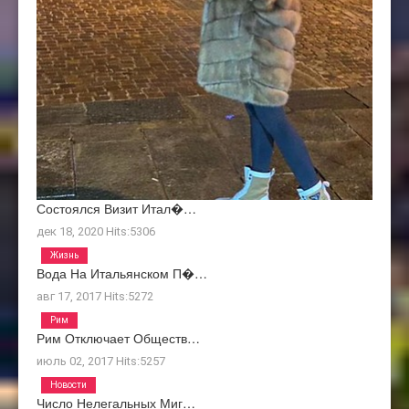
Состоялся Визит Итал�…
дек 18, 2020
Hits:
5306
Жизнь
Вода На Итальянском П�…
авг 17, 2017
Hits:
5272
Рим
Рим Отключает Обществ…
июль 02, 2017
Hits:
5257
Новости
Число Нелегальных Миг…