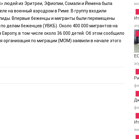
ых» людей из Эритреи, Эфиопии, Сомали и Йемена была
ию
еле на военный аэродром в Риме. В группу входили
Ит
алиды. Впервые беженцы и мигранты были перемещены
по делам беженцев (УВКБ). Около 400 000 мигрантов на
ап
 Европу, в том числе около 36 000 детей. Об этом сообщило
организация по миграции (МОМ) заявили в начале этого
ЕС
ап
Ри
фе
Д
фе
И
ян