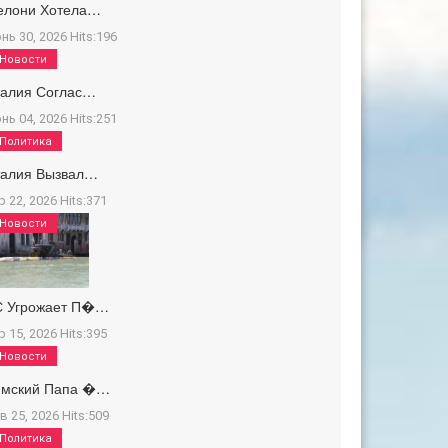
елони Хотела…
нь 30, 2026
Hits:
196
Новости
талия Соглас…
нь 04, 2026
Hits:
251
Политика
талия Вызвал…
р 22, 2026
Hits:
371
Новости
С Угрожает П�…
р 15, 2026
Hits:
395
Новости
имский Папа �…
в 25, 2026
Hits:
509
Политика