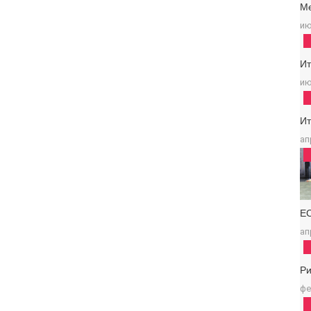
М
ию
И
ию
И
ап
Е
ап
Р
фе