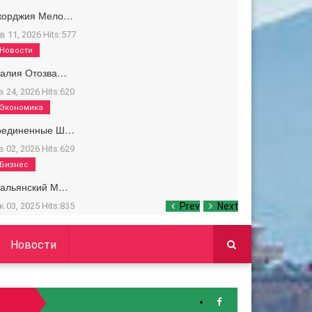
жорджия Мело…
в 11, 2026
Hits:
577
Новости
талия Отозва…
в 24, 2026
Hits:
620
Экономика
оединенные Ш…
в 02, 2026
Hits:
629
Бизнес
тальянский М…
к 03, 2025
Hits:
835
Prev
Next
Новости