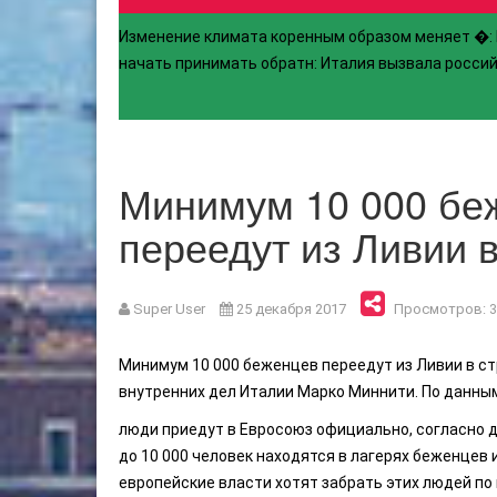
Изменение климата коренным образом меняет �
:
начать принимать обратн
:
Италия вызвала россий
Минимум 10 000 бе
переедут из Ливии в
Super User
25 декабря 2017
Просмотров: 3
Минимум 10 000 беженцев переедут из Ливии в стр
внутренних дел Италии Марко Миннити. По данным
люди приедут в Евросоюз официально, согласно 
до 10 000 человек находятся в лагерях беженцев 
европейские власти хотят забрать этих людей п