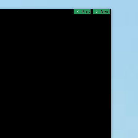
Prev
Next