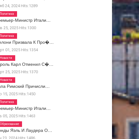
яб 24, 2024
Hits:
1289
Политика
ремьер-Министр Итали…
в 25, 2025
Hits:
1300
Политика
елони Призвала К Про�…
рт 01, 2025
Hits:
1354
Новости
ороль Карл Отменил С�…
рт 25, 2025
Hits:
1370
Новости
апа Римский Причисли…
р 15, 2025
Hits:
1450
Политика
ремьер-Министр Итали…
в 05, 2025
Hits:
1463
Образование
онды Яэль И Лаудера О…
н 23, 2024
Hits:
1486