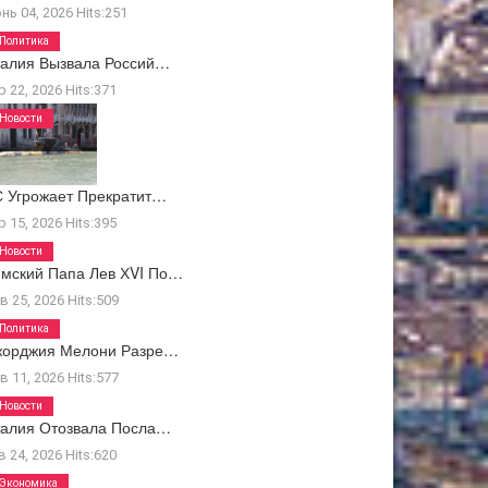
нь 04, 2026
Hits:
251
Политика
алия Вызвала Россий…
р 22, 2026
Hits:
371
Новости
 Угрожает Прекратит…
р 15, 2026
Hits:
395
Новости
мский Папа Лев ХVI По…
в 25, 2026
Hits:
509
Политика
жорджия Мелони Разре…
в 11, 2026
Hits:
577
Новости
талия Отозвала Посла…
в 24, 2026
Hits:
620
Экономика