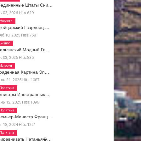
оединенные Штаты Сни…
в 02, 2026
Hits:
629
Новости
вейцарский Гвардеец …
яб 10, 2025
Hits:
768
Бизнес
тальянский Модный Ги…
к 03, 2025
Hits:
835
История
раденная Картина Эп…
ль 31, 2025
Hits:
1087
Политика
инистры Иностранных …
нь 12, 2025
Hits:
1096
Политика
ремьер-Министр Франц…
т 18, 2024
Hits:
1221
Политика
риравнивать Нетанья�…