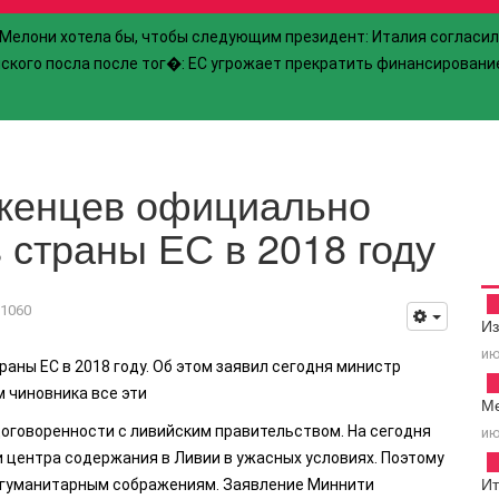
Мелони хотела бы, чтобы следующим президент
:
Италия согласи
ского посла после тог�
:
ЕС угрожает прекратить финансировани
женцев официально
 страны ЕС в 2018 году
1060
И
ию
аны ЕС в 2018 году. Об этом заявил сегодня министр
 чиновника все эти
Ме
договоренности с ливийским правительством. На сегодня
ию
и центра содержания в Ливии в ужасных условиях. Поэтому
Ит
о гуманитарным сображениям. Заявление Миннити