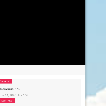
Бизнес
зменение Кли…
ль 14, 2026
Hits:
166
Политика