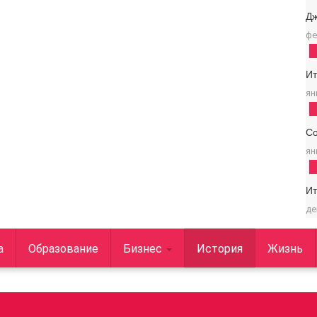
Д
фе
И
ян
С
ян
И
де
а
Образование
Бизнес
История
Жизнь