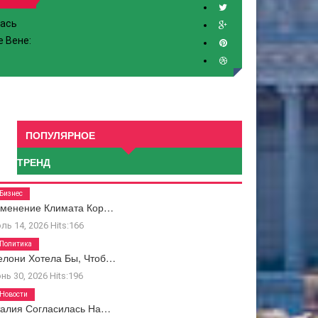
лась
е Вене
:
ПОПУЛЯРНОЕ
ТРЕНД
Бизнес
зменение Климата Кор…
ль 14, 2026
Hits:
166
Политика
лони Хотела Бы, Чтоб…
нь 30, 2026
Hits:
196
Новости
алия Согласилась На…